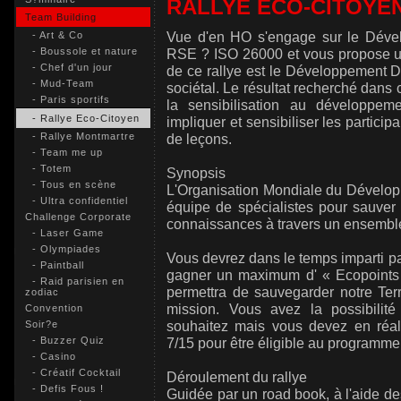
RALLYE ECO-CITOYE
Team Building
Vue d'en HO s'engage sur le Déve
- Art & Co
- Boussole et nature
RSE ? ISO 26000 et vous propose un
- Chef d'un jour
de ce rallye est le Développement D
- Mud-Team
sociétal. Le résultat recherché dans c
- Paris sportifs
la sensibilisation au développemen
- Rallye Eco-Citoyen
impliquer et sensibiliser les particip
- Rallye Montmartre
de leçons.
- Team me up
- Totem
Synopsis
- Tous en scène
L'Organisation Mondiale du Dévelop
- Ultra confidentiel
équipe de spécialistes pour sauver 
Challenge Corporate
connaissances à travers un ensembl
- Laser Game
- Olympiades
Vous devrez dans le temps imparti p
- Paintball
gagner un maximum d' « Ecopoints » 
- Raid parisien en
permettra de sauvegarder notre Te
zodiac
mission. Vous avez la possibilit
Convention
souhaitez mais vous devez en réa
Soir?e
- Buzzer Quiz
7/15 pour être éligible au programme
- Casino
- Créatif Cocktail
Déroulement du rallye
- Defis Fous !
Guidée par un road book, à l'aide d