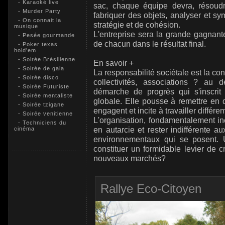
- Karaoké live
sac, chaque équipe devra, résoud
- Murder Party
fabriquer des objets, analyser et sy
- On connait la
stratégie et de cohésion.
musique
L'entreprise sera la grande gagnante
- Pesée gourmande
de chacun dans le résultat final.
- Poker texas
hold'em
- Soirée Brésilienne
En savoir +
- Soirée de gala
La responsabilité sociétale est la con
- Soirée disco
collectivités, associations ? au
- Soirée Futuriste
démarche de progrès qui s'inscri
- Soirée mentaliste
globale. Elle pousse à remettre en q
- Soirée tzigane
engagent et incite à travailler différ
- Soirée venitienne
L'organisation, fondamentalement in
- Techniciens du
en autarcie et rester indifférente
cinéma
environnementaux qui se posent.
constituer un formidable levier de c
nouveaux marchés?
Rallye Eco-Citoyen