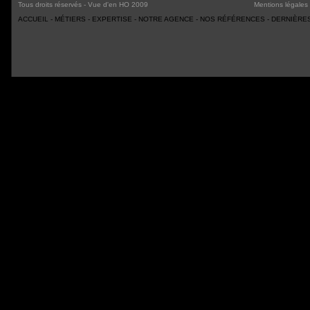
Tous droits réservés - Vue d'en HO 2009
Mentions légales
ACCUEIL
-
MÉTIERS
-
EXPERTISE
-
NOTRE AGENCE
-
NOS RÉFÉRENCES
-
DERNIÈRES