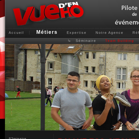
Métiers
Accueil
Expertise
Notre Agence
Ré
Séminaire
Team Building
S?minaire