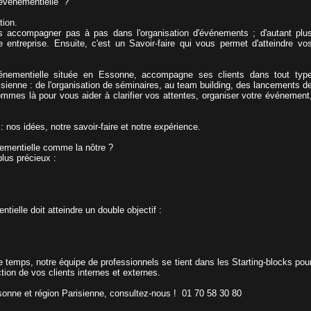
 événementielle ?
tion.
 accompagner pas à pas dans l'organisation d'événements ; d'autant plu
re entreprise. Ensuite, c'est un Savoir-faire qui vous permet d'atteindre vo
énementielle située en Essonne, accompagne ses clients dans tout typ
isienne : de l'organisation de séminaires, au team building, des lancements d
mmes là pour vous aider à clarifier vos attentes, organiser votre événement
 nos idées, notre savoir-faire et notre expérience.
ementielle comme la nôtre ?
plus précieux :
elle doit atteindre un double objectif :
 temps, notre équipe de professionnels se tient dans les Starting-blocks pou
ction de vos clients internes et externes.
onne et région Parisienne, consultez-nous ! 01 70 58 30 80