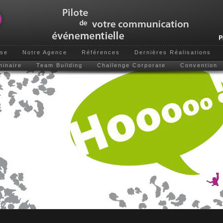
ise
Notre Agence
Références
Dernières Réalisations
inaire
Team Building
Challenge Corporate
Convention