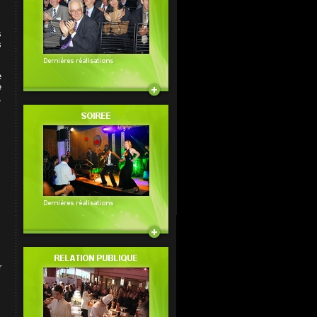
s
s
e
e
,
r