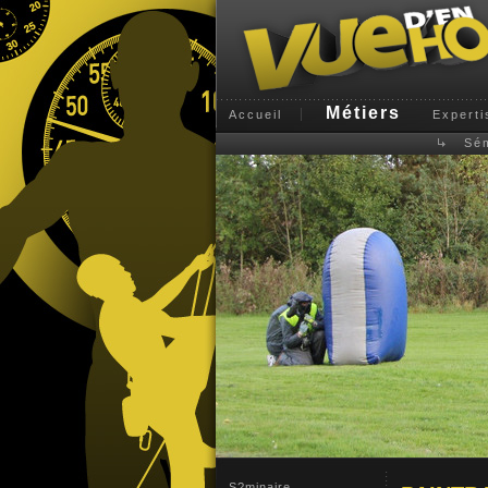
Métiers
Accueil
Experti
Sém
S?minaire