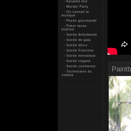
- Karaoké live
- Murder Party
- On connait la
musique
- Pesée gourmande
- Poker texas
hold'em
- Soirée Brésilienne
- Soirée de gala
- Soirée disco
- Soirée Futuriste
- Soirée mentaliste
- Soirée tzigane
- Soirée venitienne
Paintb
- Techniciens du
cinéma