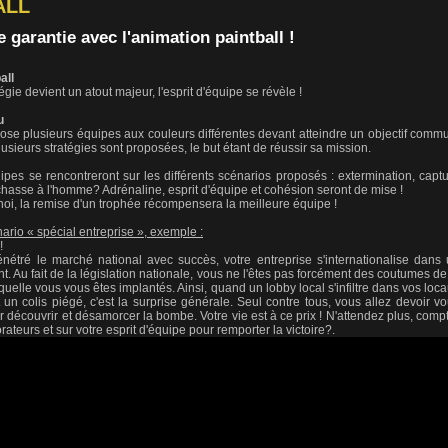
ALL
 garantie avec l'animation paintball !
all
gie devient un atout majeur, l'esprit d'équipe se révèle !
u
ose plusieurs équipes aux couleurs différentes devant atteindre un objectif comm
lusieurs stratégies sont proposées, le but étant de réussir sa mission.
ipes se rencontreront sur les différents scénarios proposés : extermination, capt
hasse à l'homme? Adrénaline, esprit d'équipe et cohésion seront de mise !
urnoi, la remise d'un trophée récompensera la meilleure équipe !
nario « spécial entreprise », exemple :
!
nétré le marché national avec succès, votre entreprise s'internationalise dans
. Au fait de la législation nationale, vous ne l'êtes pas forcément des coutumes de
quelle vous vous êtes implantés. Ainsi, quand un lobby local s'infiltre dans vos loc
un colis piégé, c'est la surprise générale. Seul contre tous, vous allez devoir v
 découvrir et désamorcer la bombe. Votre vie est à ce prix ! N'attendez plus, comp
rateurs et sur votre esprit d'équipe pour remporter la victoire?.