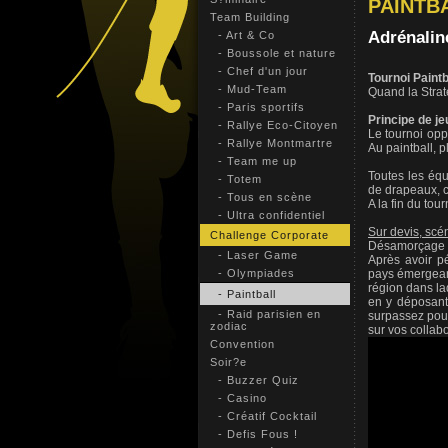
PAINTB
Team Building
Adrénaline
- Art & Co
- Boussole et nature
- Chef d'un jour
Tournoi Paintb
- Mud-Team
Quand la Straté
- Paris sportifs
Principe de je
- Rallye Eco-Citoyen
Le tournoi opp
- Rallye Montmartre
Au paintball, p
- Team me up
Toutes les équ
- Totem
de drapeaux, c
- Tous en scène
A la fin du to
- Ultra confidentiel
Sur devis, scé
Challenge Corporate
Désamorçage 
- Laser Game
Après avoir pé
- Olympiades
pays émergeant
région dans la
- Paintball
en y déposant 
- Raid parisien en
surpassez pour
zodiac
sur vos collabo
Convention
Soir?e
- Buzzer Quiz
- Casino
- Créatif Cocktail
- Defis Fous !