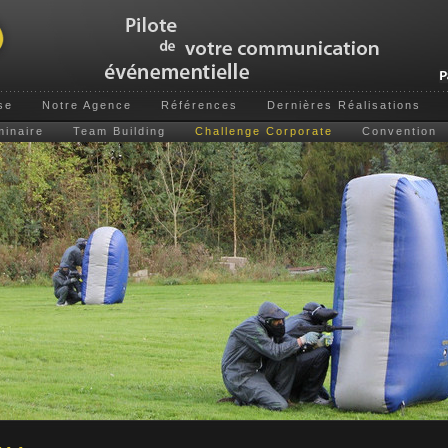
se
Notre Agence
Références
Dernières Réalisations
inaire
Team Building
Challenge Corporate
Convention