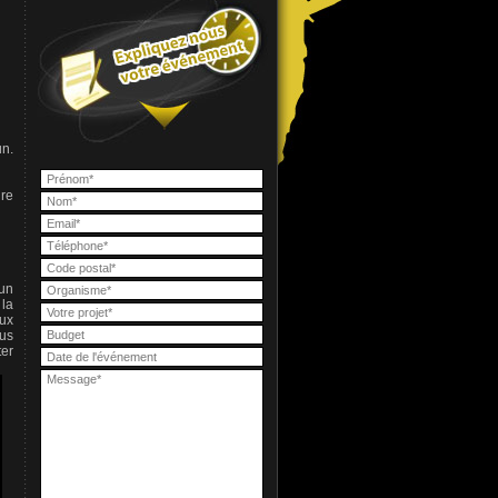
un.
ure
 un
 la
aux
ous
ter